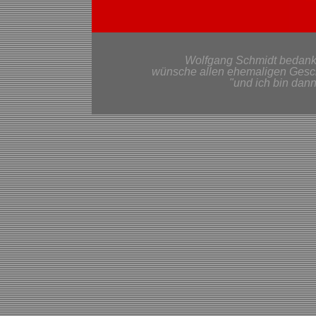
Wolfgang Schmidt bedankt s
wünsche allen ehemaligen Geschä
"und ich bin dan